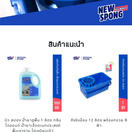
สินค้าแนะนำ
นิว สปอง น้ำยาถูพื้น 1 ลิตร กลิ่น
ถังบีบม็อบ 12 ลิตร พร้อมกรวย สี
ไดมอนด์ น้ำยาเช็ดอเนกประสงค์
ฟ้า
พื้นเงางาม ไม่เหนียวเท้า