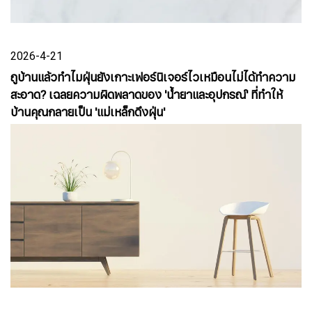
2026-4-21
ถูบ้านแล้วทำไมฝุ่นยังเกาะเฟอร์นิเจอร์ไวเหมือนไม่ได้ทำความ
สะอาด? เฉลยความผิดพลาดของ 'น้ำยาและอุปกรณ์' ที่ทำให้
บ้านคุณกลายเป็น 'แม่เหล็กดึงฝุ่น'