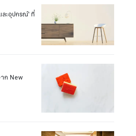
ะอุปกรณ์' ที่
องจาก New