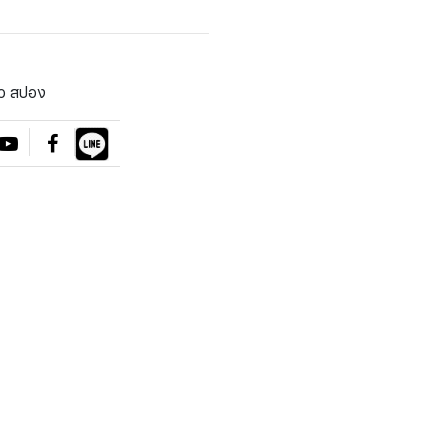
ิว สปอง