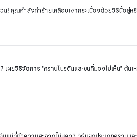
ด่วน! คุณกำลังทำร้ายเคลือบเงากระเบื้องด้วยวิธีนี้อยู่หร
? เผยวิธีจัดการ "คราบโปรตีนและขนที่มองไม่เห็น" ต้นเหตุภ
' กันแน่ที่ทำความสะอาดไม่หลุด? วิธีแยกประเภทคราบและอ