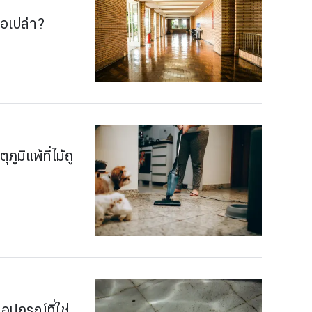
ือเปล่า?
ูมิแพ้ที่ไม้ถู
ุปกรณ์ที่ใช่